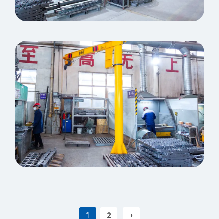
Macinazione
Forma Correction Worksop
1
2
›